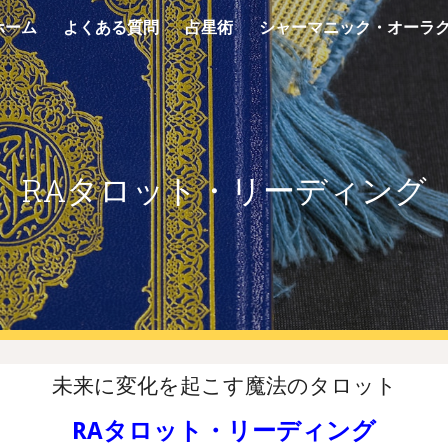
ホーム
よくある質問
占星術
ip to main content
Skip to navigat
RAタロット・リーディング
未来に変化を起こす魔法のタロット
RAタロット・リーディング